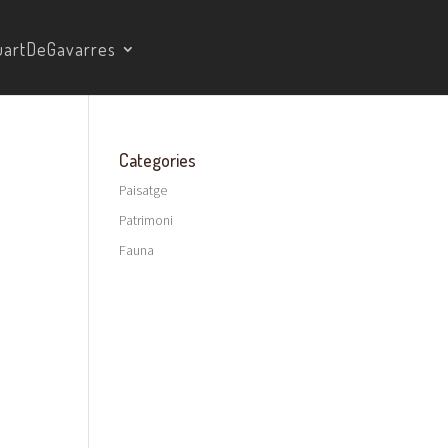
artDeGavarres
Categories
Paisatge
Patrimoni
Fauna