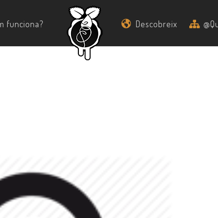
m funciona?
Descobreix
@Qu