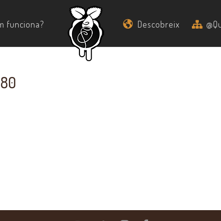
m funciona?
Descobreix
@Qu
980