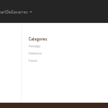
artDeGavarres
Categories
Paisatge
Patrimoni
Fauna