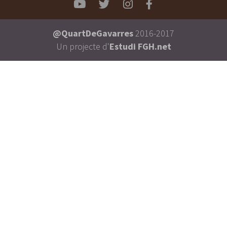
YOUTUBE
TWITTER
INSTAGRAM
FACEBOOK
@QuartDeGavarres
2016-2017
Un projecte d'
Estudi FGH.net