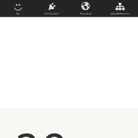
Inici
Com funciona?
Descobreix
@QuartDeGavarres
Pit-roig
Barba-roig, rupit, reiet, reientí,
reientinc o piquet roget
(
Erithacus rubecula
)